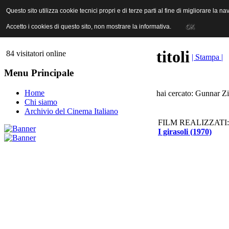
ANICA | Associazione Nazionale Industrie Cinematografiche Audiovi
Questo sito utilizza cookie tecnici propri e di terze parti al fine di migliorare la 
Questo sito utilizza cookie tecnici propri e di terze parti al fine di migliorare la 
Accetto i cookies di questo sito, non mostrare la informativa.
Accetto i cookies di questo sito, non mostrare la informativa.
OK
OK
titoli
84 visitatori online
| Stampa |
Menu Principale
Home
hai cercato: Gunnar Zil
Chi siamo
Archivio del Cinema Italiano
FILM REALIZZATI:
I girasoli (1970)