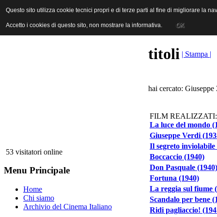
ANICA | Associazione Nazionale Industrie Cinematografiche Audiovi
Questo sito utilizza cookie tecnici propri e di terze parti al fine di migliorare la 
Questo sito utilizza cookie tecnici propri e di terze parti al fine di migliorare la 
Accetto i cookies di questo sito, non mostrare la informativa.
Accetto i cookies di questo sito, non mostrare la informativa.
OK
OK
titoli
| Stampa |
hai cercato: Giuseppe 
FILM REALIZZATI:
La luce del mondo (
Giuseppe Verdi (193
Il segreto inviolabile
53 visitatori online
Boccaccio (1940)
Don Pasquale (1940
Menu Principale
Fortuna (1940)
La reggia sul fiume 
Home
Chi siamo
Scandalo per bene (
Archivio del Cinema Italiano
Ridi pagliaccio! (194