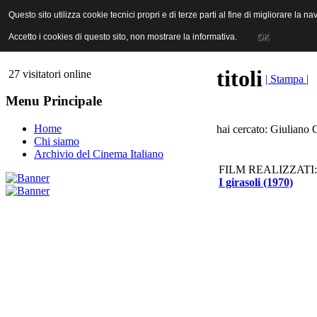
ANICA | Associazione Nazionale Industrie Cinematografiche Audiovi
Questo sito utilizza cookie tecnici propri e di terze parti al fine di migliorare la 
Questo sito utilizza cookie tecnici propri e di terze parti al fine di migliorare la 
Accetto i cookies di questo sito, non mostrare la informativa.
Accetto i cookies di questo sito, non mostrare la informativa.
OK
OK
titoli
27 visitatori online
| Stampa |
Menu Principale
Home
hai cercato: Giuliano G
Chi siamo
Archivio del Cinema Italiano
FILM REALIZZATI:
I girasoli (1970)