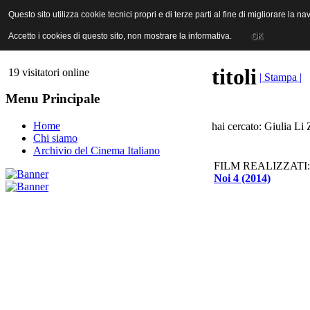
ANICA | Associazione Nazionale Industrie Cinematografiche Audiovi
Questo sito utilizza cookie tecnici propri e di terze parti al fine di migliorare la 
Questo sito utilizza cookie tecnici propri e di terze parti al fine di migliorare la 
Accetto i cookies di questo sito, non mostrare la informativa.
Accetto i cookies di questo sito, non mostrare la informativa.
OK
OK
titoli
19 visitatori online
| Stampa |
Menu Principale
Home
hai cercato: Giulia Li
Chi siamo
Archivio del Cinema Italiano
FILM REALIZZATI:
Noi 4 (2014)