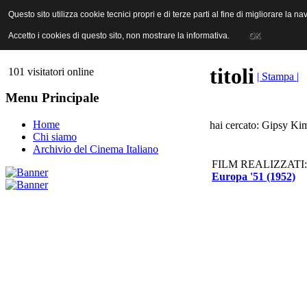
ANICA | Associazione Nazionale Industrie Cinematografiche Audiovi
Questo sito utilizza cookie tecnici propri e di terze parti al fine di migliorare la 
Questo sito utilizza cookie tecnici propri e di terze parti al fine di migliorare la 
Accetto i cookies di questo sito, non mostrare la informativa.
Accetto i cookies di questo sito, non mostrare la informativa.
OK
OK
titoli
101 visitatori online
| Stampa |
Menu Principale
Home
hai cercato: Gipsy Kim
Chi siamo
Archivio del Cinema Italiano
FILM REALIZZATI:
Europa '51 (1952)