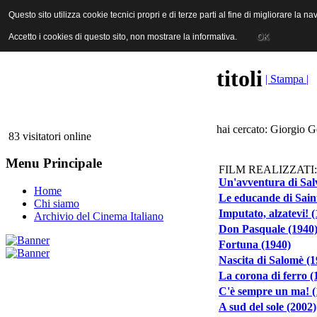
ANICA | Associazione Nazionale Industrie Cinematografiche Audiovi
Questo sito utilizza cookie tecnici propri e di terze parti al fine di migliorare la 
Questo sito utilizza cookie tecnici propri e di terze parti al fine di migliorare la 
Accetto i cookies di questo sito, non mostrare la informativa.
Accetto i cookies di questo sito, non mostrare la informativa.
OK
OK
titoli
| Stampa |
hai cercato: Giorgio Ge
83 visitatori online
Menu Principale
FILM REALIZZATI:
Un'avventura di Sal
Home
Le educande di Sain
Chi siamo
Imputato, alzatevi! 
Archivio del Cinema Italiano
Don Pasquale (1940
Fortuna (1940)
Nascita di Salomè (1
La corona di ferro (
C'è sempre un ma! (
A sud del sole (2002)