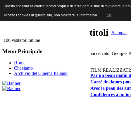
ANICA | Associazione Nazionale Industrie Cinematografiche Audiovi
Questo sito utilizza cookie tecnici propri e di terze parti al fine di migliorare la 
Questo sito utilizza cookie tecnici propri e di terze parti al fine di migliorare la 
Accetto i cookies di questo sito, non mostrare la informativa.
Accetto i cookies di questo sito, non mostrare la informativa.
OK
OK
titoli
| Stampa |
100 visitatori online
Menu Principale
hai cercato: Georges B
Home
Chi siamo
FILM REALIZZATI:
Archivio del Cinema Italiano
Par un beau matin d'
Carré de dames pour
Avec la peau des aut
Confidences à un in