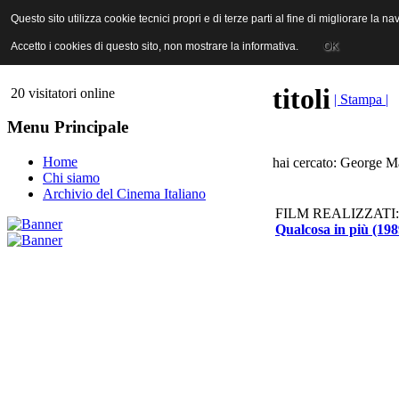
ANICA | Associazione Nazionale Industrie Cinematografiche Audiovi
Questo sito utilizza cookie tecnici propri e di terze parti al fine di migliorare la 
Questo sito utilizza cookie tecnici propri e di terze parti al fine di migliorare la 
Accetto i cookies di questo sito, non mostrare la informativa.
Accetto i cookies di questo sito, non mostrare la informativa.
OK
OK
titoli
20 visitatori online
| Stampa |
Menu Principale
Home
hai cercato: George M
Chi siamo
Archivio del Cinema Italiano
FILM REALIZZATI:
Qualcosa in più (198