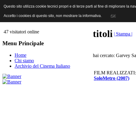
ANICA | Associazione Nazionale Industrie Cinematografiche Audiovi
Questo sito utilizza cookie tecnici propri e di terze parti al fine di migliorare la 
Questo sito utilizza cookie tecnici propri e di terze parti al fine di migliorare la 
Accetto i cookies di questo sito, non mostrare la informativa.
Accetto i cookies di questo sito, non mostrare la informativa.
OK
OK
titoli
47 visitatori online
| Stampa |
Menu Principale
Home
hai cercato: Garvey Sa
Chi siamo
Archivio del Cinema Italiano
FILM REALIZZATI:
SoloMetro (2007)