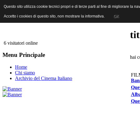
ANICA | Associazione Nazionale Industrie Cinematografiche Audiovi
Questo sito utilizza cookie tecnici propri e di terze parti al fine di migliorare la 
Questo sito utilizza cookie tecnici propri e di terze parti al fine di migliorare la 
Accetto i cookies di questo sito, non mostrare la informativa.
Accetto i cookies di questo sito, non mostrare la informativa.
OK
OK
ti
6 visitatori online
Menu Principale
hai c
Home
Chi siamo
FIL
Archivio del Cinema Italiano
Ban
Quel
Alba
Ques