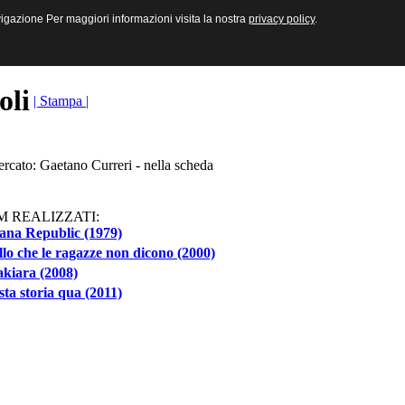
sive e Multimediali
navigazione Per maggiori informazioni visita la nostra
navigazione Per maggiori informazioni visita la nostra
privacy policy
privacy policy
.
.
toli
| Stampa |
ercato: Gaetano Curreri - nella scheda
M REALIZZATI:
ana Republic (1979)
lo che le ragazze non dicono (2000)
kiara (2008)
ta storia qua (2011)