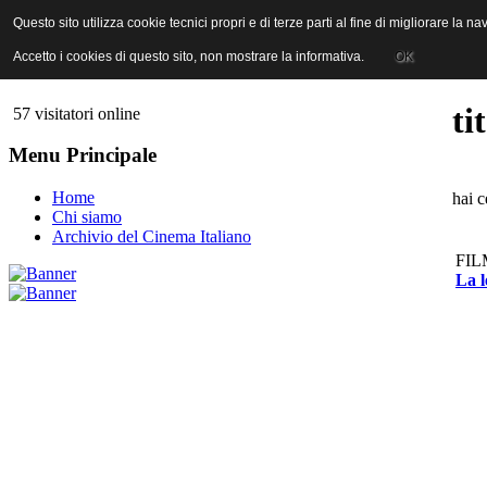
ANICA | Associazione Nazionale Industrie Cinematografiche Audiovi
Questo sito utilizza cookie tecnici propri e di terze parti al fine di migliorare la 
Questo sito utilizza cookie tecnici propri e di terze parti al fine di migliorare la 
Accetto i cookies di questo sito, non mostrare la informativa.
Accetto i cookies di questo sito, non mostrare la informativa.
OK
OK
ti
57 visitatori online
Menu Principale
Home
hai c
Chi siamo
Archivio del Cinema Italiano
FIL
La l