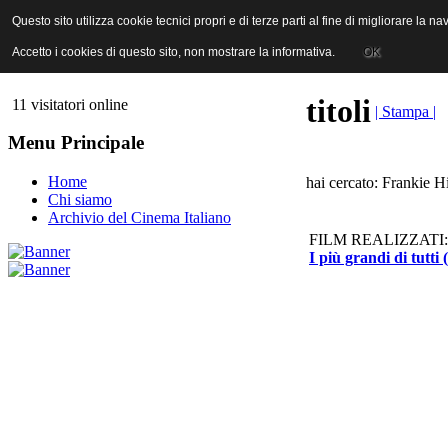
ANICA | Associazione Nazionale Industrie Cinematografiche Audiovi
Questo sito utilizza cookie tecnici propri e di terze parti al fine di migliorare la 
Questo sito utilizza cookie tecnici propri e di terze parti al fine di migliorare la 
Accetto i cookies di questo sito, non mostrare la informativa.
Accetto i cookies di questo sito, non mostrare la informativa.
OK
OK
titoli
11 visitatori online
| Stampa |
Menu Principale
Home
hai cercato: Frankie H
Chi siamo
Archivio del Cinema Italiano
FILM REALIZZATI:
I più grandi di tutti 