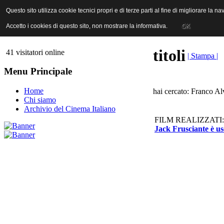
ANICA | Associazione Nazionale Industrie Cinematografiche Audiovi
Questo sito utilizza cookie tecnici propri e di terze parti al fine di migliorare la 
Questo sito utilizza cookie tecnici propri e di terze parti al fine di migliorare la 
Accetto i cookies di questo sito, non mostrare la informativa.
Accetto i cookies di questo sito, non mostrare la informativa.
OK
OK
titoli
41 visitatori online
| Stampa |
Menu Principale
Home
hai cercato: Franco Alv
Chi siamo
Archivio del Cinema Italiano
FILM REALIZZATI:
Jack Frusciante è us