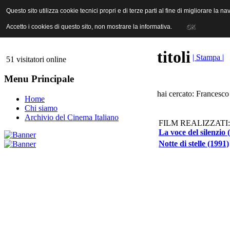
ANICA | Associazione Nazionale Industrie Cinematografiche Audiovi
Questo sito utilizza cookie tecnici propri e di terze parti al fine di migliorare la 
Questo sito utilizza cookie tecnici propri e di terze parti al fine di migliorare la 
Accetto i cookies di questo sito, non mostrare la informativa.
Accetto i cookies di questo sito, non mostrare la informativa.
OK
OK
titoli
| Stampa |
51 visitatori online
Menu Principale
hai cercato: Francesco
Home
Chi siamo
Archivio del Cinema Italiano
FILM REALIZZATI:
La voce del silenzio 
Notte di stelle (1991)