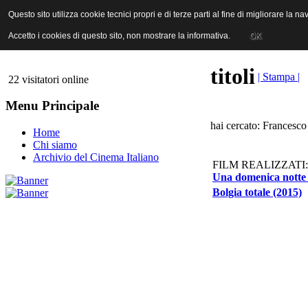
ANICA | Associazione Nazionale Industrie Cinematografiche Audiovi
Questo sito utilizza cookie tecnici propri e di terze parti al fine di migliorare la 
Questo sito utilizza cookie tecnici propri e di terze parti al fine di migliorare la 
Accetto i cookies di questo sito, non mostrare la informativa.
Accetto i cookies di questo sito, non mostrare la informativa.
OK
OK
titoli
| Stampa |
22 visitatori online
Menu Principale
hai cercato: Francesco
Home
Chi siamo
Archivio del Cinema Italiano
FILM REALIZZATI:
Una domenica notte 
Bolgia totale (2015)