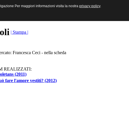
sive e Multimediali
navigazione Per maggiori informazioni visita la nostra
navigazione Per maggiori informazioni visita la nostra
privacy policy
privacy policy
.
.
toli
| Stampa |
ercato: Francesca Ceci - nella scheda
M REALIZZATI:
letans (2011)
uò fare l'amore vestiti? (2012)