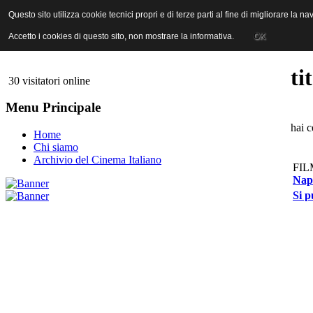
ANICA | Associazione Nazionale Industrie Cinematografiche Audiovi
Questo sito utilizza cookie tecnici propri e di terze parti al fine di migliorare la 
Questo sito utilizza cookie tecnici propri e di terze parti al fine di migliorare la 
Accetto i cookies di questo sito, non mostrare la informativa.
Accetto i cookies di questo sito, non mostrare la informativa.
OK
OK
ti
30 visitatori online
Menu Principale
hai c
Home
Chi siamo
Archivio del Cinema Italiano
FIL
Napo
Si p