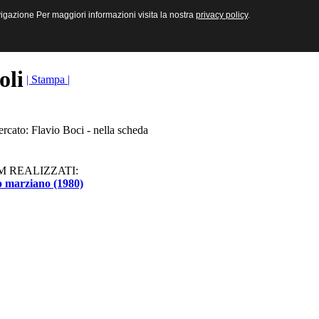
sive e Multimediali
navigazione Per maggiori informazioni visita la nostra
navigazione Per maggiori informazioni visita la nostra
privacy policy
privacy policy
.
.
toli
| Stampa |
ercato: Flavio Boci - nella scheda
M REALIZZATI:
o marziano (1980)