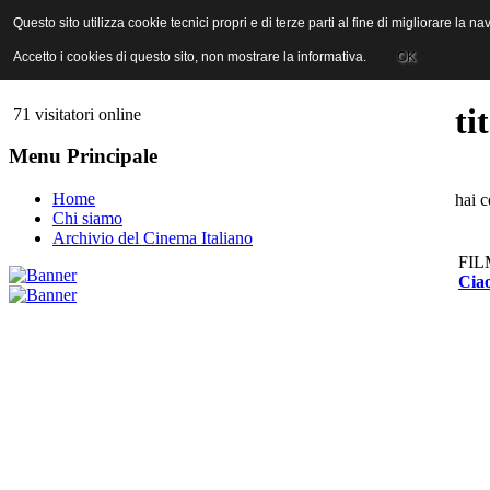
ANICA | Associazione Nazionale Industrie Cinematografiche Audiovi
Questo sito utilizza cookie tecnici propri e di terze parti al fine di migliorare la 
Questo sito utilizza cookie tecnici propri e di terze parti al fine di migliorare la 
Accetto i cookies di questo sito, non mostrare la informativa.
Accetto i cookies di questo sito, non mostrare la informativa.
OK
OK
ti
71 visitatori online
Menu Principale
Home
hai c
Chi siamo
Archivio del Cinema Italiano
FIL
Cia