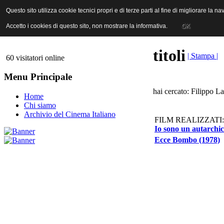
ANICA | Associazione Nazionale Industrie Cinematografiche Audiovi
Questo sito utilizza cookie tecnici propri e di terze parti al fine di migliorare la 
Questo sito utilizza cookie tecnici propri e di terze parti al fine di migliorare la 
Accetto i cookies di questo sito, non mostrare la informativa.
Accetto i cookies di questo sito, non mostrare la informativa.
OK
OK
titoli
| Stampa |
60 visitatori online
Menu Principale
hai cercato: Filippo La
Home
Chi siamo
Archivio del Cinema Italiano
FILM REALIZZATI:
Io sono un autarchic
Ecce Bombo (1978)