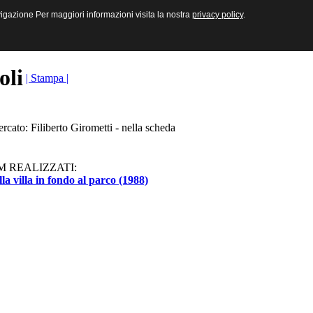
sive e Multimediali
navigazione Per maggiori informazioni visita la nostra
navigazione Per maggiori informazioni visita la nostra
privacy policy
privacy policy
.
.
toli
| Stampa |
ercato: Filiberto Girometti - nella scheda
M REALIZZATI:
la villa in fondo al parco (1988)