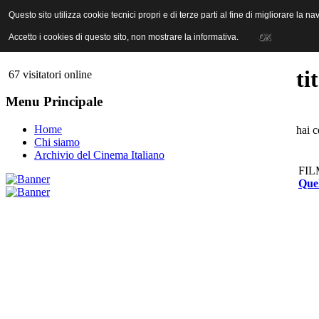
ANICA | Associazione Nazionale Industrie Cinematografiche Audiovi
Questo sito utilizza cookie tecnici propri e di terze parti al fine di migliorare la 
Questo sito utilizza cookie tecnici propri e di terze parti al fine di migliorare la 
Accetto i cookies di questo sito, non mostrare la informativa.
Accetto i cookies di questo sito, non mostrare la informativa.
OK
OK
ti
67 visitatori online
Menu Principale
Home
hai c
Chi siamo
Archivio del Cinema Italiano
FIL
Quel