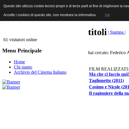
ANICA | Associazione Nazionale Industrie Cinematografiche Audiovi
Questo sito utilizza cookie tecnici propri e di terze parti al fine di migliorare la 
Questo sito utilizza cookie tecnici propri e di terze parti al fine di migliorare la 
Accetto i cookies di questo sito, non mostrare la informativa.
Accetto i cookies di questo sito, non mostrare la informativa.
OK
OK
titoli
| Stampa |
61 visitatori online
Menu Principale
hai cercato: Federico 
Home
Chi siamo
FILM REALIZZATI:
Archivio del Cinema Italiano
Ma che ci faccio qui!
Taglionetto (2011)
Cosimo e Nicole (20
Il ragioniere della m