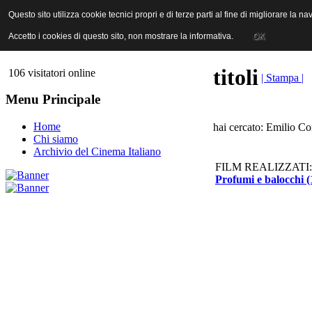
ANICA | Associazione Nazionale Industrie Cinematografiche Audiovi
Questo sito utilizza cookie tecnici propri e di terze parti al fine di migliorare la 
Questo sito utilizza cookie tecnici propri e di terze parti al fine di migliorare la 
Accetto i cookies di questo sito, non mostrare la informativa.
Accetto i cookies di questo sito, non mostrare la informativa.
OK
OK
titoli
106 visitatori online
| Stampa |
Menu Principale
Home
hai cercato: Emilio Co
Chi siamo
Archivio del Cinema Italiano
FILM REALIZZATI:
Profumi e balocchi (