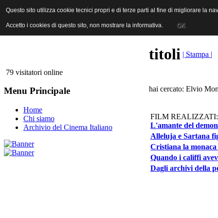
ANICA | Associazione Nazionale Industrie Cinematografiche Audiovi
Questo sito utilizza cookie tecnici propri e di terze parti al fine di migliorare la 
Questo sito utilizza cookie tecnici propri e di terze parti al fine di migliorare la 
Accetto i cookies di questo sito, non mostrare la informativa.
Accetto i cookies di questo sito, non mostrare la informativa.
OK
OK
titoli
| Stampa |
79 visitatori online
hai cercato: Elvio Mon
Menu Principale
Home
FILM REALIZZATI:
Chi siamo
L'amante del demoni
Archivio del Cinema Italiano
Alleluja e Sartana fig
Cristiana la monaca
Quando i califfi ave
Dagli archivi della p