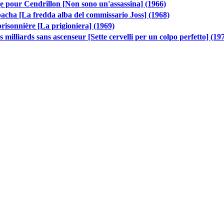
e pour Cendrillon [Non sono un'assassina] (1966)
acha [La fredda alba del commissario Joss] (1968)
risonnière [La prigioniera] (1969)
s milliards sans ascenseur [Sette cervelli per un colpo perfetto] (19