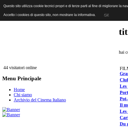
ANICA | Associazione Nazionale Industrie Cinematografiche Audiovi
Questo sito utilizza cookie tecnici propri e di terze parti al fine di migliorare la 
Questo sito utilizza cookie tecnici propri e di terze parti al fine di migliorare la 
Accetto i cookies di questo sito, non mostrare la informativa.
Accetto i cookies di questo sito, non mostrare la informativa.
OK
OK
ti
hai c
44 visitatori online
FIL
Gra
Menu Principale
Club
Les 
Home
Port
Chi siamo
Pot-
Archivio del Cinema Italiano
Il m
Les 
Cari
Du g