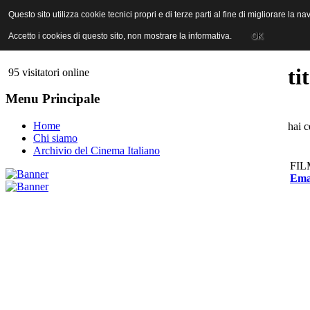
ANICA | Associazione Nazionale Industrie Cinematografiche Audiovi
Questo sito utilizza cookie tecnici propri e di terze parti al fine di migliorare la 
Questo sito utilizza cookie tecnici propri e di terze parti al fine di migliorare la 
Accetto i cookies di questo sito, non mostrare la informativa.
Accetto i cookies di questo sito, non mostrare la informativa.
OK
OK
ti
95 visitatori online
Menu Principale
Home
hai c
Chi siamo
Archivio del Cinema Italiano
FIL
Eman