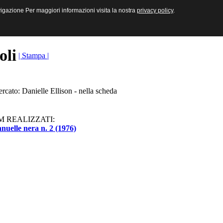
sive e Multimediali
navigazione Per maggiori informazioni visita la nostra
navigazione Per maggiori informazioni visita la nostra
privacy policy
privacy policy
.
.
toli
| Stampa |
ercato: Danielle Ellison - nella scheda
M REALIZZATI:
uelle nera n. 2 (1976)