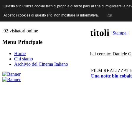
ANICA | Associazione Nazionale Industrie Cinematografiche Audiovi
Questo sito utilizza cookie tecnici propri e di terze parti al fine di migliorare la 
Questo sito utilizza cookie tecnici propri e di terze parti al fine di migliorare la 
Accetto i cookies di questo sito, non mostrare la informativa.
Accetto i cookies di questo sito, non mostrare la informativa.
OK
OK
titoli
92 visitatori online
| Stampa |
Menu Principale
Home
hai cercato: Daniele G
Chi siamo
Archivio del Cinema Italiano
FILM REALIZZATI:
Una notte blu cobalt