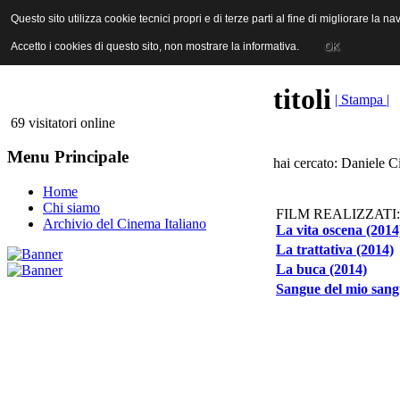
ANICA | Associazione Nazionale Industrie Cinematografiche Audiovi
Questo sito utilizza cookie tecnici propri e di terze parti al fine di migliorare la 
Questo sito utilizza cookie tecnici propri e di terze parti al fine di migliorare la 
Accetto i cookies di questo sito, non mostrare la informativa.
Accetto i cookies di questo sito, non mostrare la informativa.
OK
OK
titoli
| Stampa |
69 visitatori online
Menu Principale
hai cercato: Daniele C
Home
Chi siamo
FILM REALIZZATI:
Archivio del Cinema Italiano
La vita oscena (2014
La trattativa (2014)
La buca (2014)
Sangue del mio sang