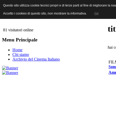
ANICA | Associazione Nazionale Industrie Cinematografiche Audiovi
Questo sito utilizza cookie tecnici propri e di terze parti al fine di migliorare la 
Questo sito utilizza cookie tecnici propri e di terze parti al fine di migliorare la 
Accetto i cookies di questo sito, non mostrare la informativa.
Accetto i cookies di questo sito, non mostrare la informativa.
OK
OK
ti
81 visitatori online
Menu Principale
hai c
Home
Chi siamo
Archivio del Cinema Italiano
FIL
Song
Amm