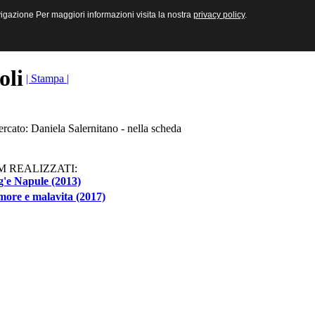
sive e Multimediali
navigazione Per maggiori informazioni visita la nostra
navigazione Per maggiori informazioni visita la nostra
privacy policy
privacy policy
.
.
toli
| Stampa |
ercato: Daniela Salernitano - nella scheda
M REALIZZATI:
'e Napule (2013)
ore e malavita (2017)