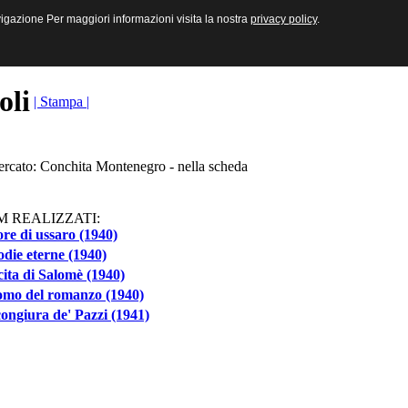
sive e Multimediali
navigazione Per maggiori informazioni visita la nostra
navigazione Per maggiori informazioni visita la nostra
privacy policy
privacy policy
.
.
toli
| Stampa |
cercato: Conchita Montenegro - nella scheda
M REALIZZATI:
e di ussaro (1940)
die eterne (1940)
ita di Salomè (1940)
omo del romanzo (1940)
ongiura de' Pazzi (1941)