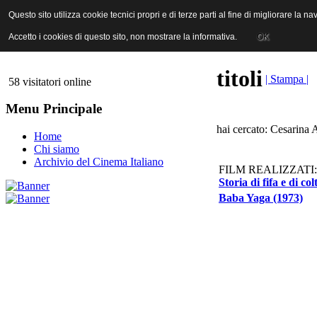
ANICA | Associazione Nazionale Industrie Cinematografiche Audiovi
Questo sito utilizza cookie tecnici propri e di terze parti al fine di migliorare la 
Questo sito utilizza cookie tecnici propri e di terze parti al fine di migliorare la 
Accetto i cookies di questo sito, non mostrare la informativa.
Accetto i cookies di questo sito, non mostrare la informativa.
OK
OK
titoli
| Stampa |
58 visitatori online
Menu Principale
hai cercato: Cesarina 
Home
Chi siamo
Archivio del Cinema Italiano
FILM REALIZZATI:
Storia di fifa e di col
Baba Yaga (1973)