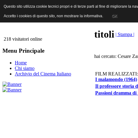
ANICA | Associazione Nazionale Industrie Cinematografiche Audiovi
Questo sito utilizza cookie tecnici propri e di terze parti al fine di migliorare la 
Questo sito utilizza cookie tecnici propri e di terze parti al fine di migliorare la 
Accetto i cookies di questo sito, non mostrare la informativa.
Accetto i cookies di questo sito, non mostrare la informativa.
OK
OK
titoli
| Stampa |
218 visitatori online
Menu Principale
hai cercato: Cesare Zan
Home
Chi siamo
FILM REALIZZATI:
Archivio del Cinema Italiano
I malamondo (1964)
Il professore storia 
Passioni dramma di