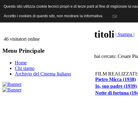
ANICA | Associazione Nazionale Industrie Cinematografiche Audiovi
Questo sito utilizza cookie tecnici propri e di terze parti al fine di migliorare la 
Questo sito utilizza cookie tecnici propri e di terze parti al fine di migliorare la 
Accetto i cookies di questo sito, non mostrare la informativa.
Accetto i cookies di questo sito, non mostrare la informativa.
OK
OK
titoli
| Stampa |
46 visitatori online
Menu Principale
hai cercato: Cesare Pia
Home
Chi siamo
FILM REALIZZATI:
Archivio del Cinema Italiano
Pietro Micca (1938)
Io, suo padre (1939)
Notte di fortuna (19