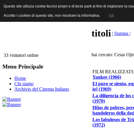
ANICA | Associazione Nazionale Industrie Cinematografiche Audiovi
Questo sito utilizza cookie tecnici propri e di terze parti al fine di migliorare la 
Questo sito utilizza cookie tecnici propri e di terze parti al fine di migliorare la 
Accetto i cookies di questo sito, non mostrare la informativa.
Accetto i cookies di questo sito, non mostrare la informativa.
OK
OK
titoli
| Stampa |
hai cercato: Cesar Oji
33 visitatori online
Menu Principale
FILM REALIZZATI:
Yankee (1966)
Home
El puro se sienta, es
Chi siamo
io] (1969)
Archivio del Cinema Italiano
La diligencia de los
(1970)
Hijos de pobres, pe
bandoleros della dod
Los fabulosos de Trin
(1972)