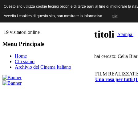
ANICA | Associazione Nazionale Industrie Cinematografiche Audiovi
Questo sito utilizza cookie tecnici propri e di terze parti al fine di migliorare la 
Questo sito utilizza cookie tecnici propri e di terze parti al fine di migliorare la 
Accetto i cookies di questo sito, non mostrare la informativa.
Accetto i cookies di questo sito, non mostrare la informativa.
OK
OK
titoli
19 visitatori online
| Stampa |
Menu Principale
Home
hai cercato: Celia Biar
Chi siamo
Archivio del Cinema Italiano
FILM REALIZZATI:
Una rosa per tutti (