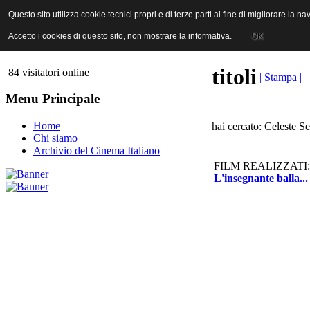
ANICA | Associazione Nazionale Industrie Cinematografiche Audiovi
Questo sito utilizza cookie tecnici propri e di terze parti al fine di migliorare la 
Questo sito utilizza cookie tecnici propri e di terze parti al fine di migliorare la 
Accetto i cookies di questo sito, non mostrare la informativa.
Accetto i cookies di questo sito, non mostrare la informativa.
OK
OK
titoli
84 visitatori online
| Stampa |
Menu Principale
Home
hai cercato: Celeste Se
Chi siamo
Archivio del Cinema Italiano
FILM REALIZZATI:
L'insegnante balla...