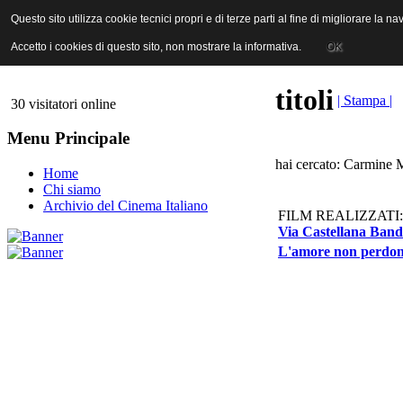
ANICA | Associazione Nazionale Industrie Cinematografiche Audiovi
Questo sito utilizza cookie tecnici propri e di terze parti al fine di migliorare la 
Questo sito utilizza cookie tecnici propri e di terze parti al fine di migliorare la 
Accetto i cookies di questo sito, non mostrare la informativa.
Accetto i cookies di questo sito, non mostrare la informativa.
OK
OK
titoli
| Stampa |
30 visitatori online
Menu Principale
hai cercato: Carmine M
Home
Chi siamo
Archivio del Cinema Italiano
FILM REALIZZATI:
Via Castellana Band
L'amore non perdon