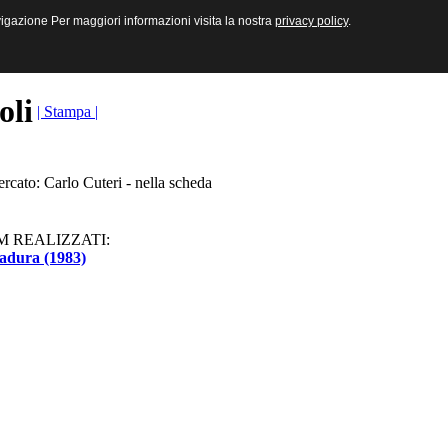
sive e Multimediali
navigazione Per maggiori informazioni visita la nostra
navigazione Per maggiori informazioni visita la nostra
privacy policy
privacy policy
.
.
toli
| Stampa |
ercato: Carlo Cuteri - nella scheda
M REALIZZATI:
adura (1983)