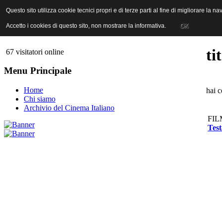
ANICA | Associazione Nazionale Industrie Cinematografiche Audiovi
Questo sito utilizza cookie tecnici propri e di terze parti al fine di migliorare la 
Questo sito utilizza cookie tecnici propri e di terze parti al fine di migliorare la 
Accetto i cookies di questo sito, non mostrare la informativa.
Accetto i cookies di questo sito, non mostrare la informativa.
OK
OK
ti
67 visitatori online
Menu Principale
Home
hai c
Chi siamo
Archivio del Cinema Italiano
FIL
Test