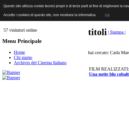
ANICA | Associazione Nazionale Industrie Cinematografiche Audiovi
Questo sito utilizza cookie tecnici propri e di terze parti al fine di migliorare la 
Questo sito utilizza cookie tecnici propri e di terze parti al fine di migliorare la 
Accetto i cookies di questo sito, non mostrare la informativa.
Accetto i cookies di questo sito, non mostrare la informativa.
OK
OK
titoli
57 visitatori online
| Stampa |
Menu Principale
Home
hai cercato: Carla Marc
Chi siamo
Archivio del Cinema Italiano
FILM REALIZZATI:
Una notte blu cobalt