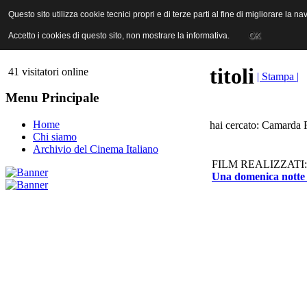
ANICA | Associazione Nazionale Industrie Cinematografiche Audiovi
Questo sito utilizza cookie tecnici propri e di terze parti al fine di migliorare la 
Questo sito utilizza cookie tecnici propri e di terze parti al fine di migliorare la 
Accetto i cookies di questo sito, non mostrare la informativa.
Accetto i cookies di questo sito, non mostrare la informativa.
OK
OK
titoli
41 visitatori online
| Stampa |
Menu Principale
Home
hai cercato: Camarda F
Chi siamo
Archivio del Cinema Italiano
FILM REALIZZATI:
Una domenica notte 