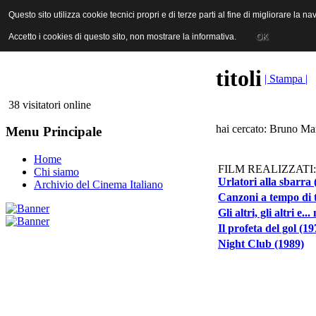
ANICA | Associazione Nazionale Industrie Cinematografiche Audiovi
Questo sito utilizza cookie tecnici propri e di terze parti al fine di migliorare la 
Questo sito utilizza cookie tecnici propri e di terze parti al fine di migliorare la 
Accetto i cookies di questo sito, non mostrare la informativa.
Accetto i cookies di questo sito, non mostrare la informativa.
OK
OK
titoli
| Stampa |
38 visitatori online
hai cercato: Bruno Mar
Menu Principale
Home
FILM REALIZZATI:
Chi siamo
Urlatori alla sbarra 
Archivio del Cinema Italiano
Canzoni a tempo di t
Gli altri, gli altri e..
Il profeta del gol (19
Night Club (1989)