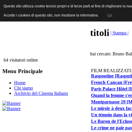
ANICA | Associazione Nazionale Industrie Cinematografiche Audiovi
Questo sito utilizza cookie tecnici propri e di terze parti al fine di migliorare la 
Questo sito utilizza cookie tecnici propri e di terze parti al fine di migliorare la 
Accetto i cookies di questo sito, non mostrare la informativa.
Accetto i cookies di questo sito, non mostrare la informativa.
OK
OK
titoli
| Stampa |
hai cercato: Bruno Bal
64 visitatori online
FILM REALIZZATI:
Menu Principale
Raspoutine [Rasputi
French Cancan [Fre
Home
Chi siamo
Paris Palace Hôtel [
Archivio del Cinema Italiano
Quand la femme s'en
Montparnasse 19 [M
Le miroir à deux fac
Un témoin dans la vi
Le Baron de l'Ecluse
Le crime ne paie pas 