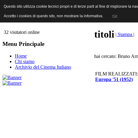
ANICA | Associazione Nazionale Industrie Cinematografiche Audiovi
Questo sito utilizza cookie tecnici propri e di terze parti al fine di migliorare la 
Questo sito utilizza cookie tecnici propri e di terze parti al fine di migliorare la 
Accetto i cookies di questo sito, non mostrare la informativa.
Accetto i cookies di questo sito, non mostrare la informativa.
OK
OK
titoli
32 visitatori online
| Stampa |
Menu Principale
Home
hai cercato: Bruno Ar
Chi siamo
Archivio del Cinema Italiano
FILM REALIZZATI:
Europa '51 (1952)