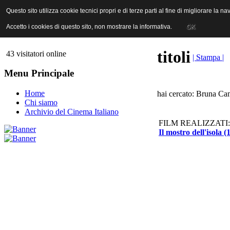
ANICA | Associazione Nazionale Industrie Cinematografiche Audiovi
Questo sito utilizza cookie tecnici propri e di terze parti al fine di migliorare la 
Questo sito utilizza cookie tecnici propri e di terze parti al fine di migliorare la 
Accetto i cookies di questo sito, non mostrare la informativa.
Accetto i cookies di questo sito, non mostrare la informativa.
OK
OK
titoli
43 visitatori online
| Stampa |
Menu Principale
Home
hai cercato: Bruna Cam
Chi siamo
Archivio del Cinema Italiano
FILM REALIZZATI:
Il mostro dell'isola (