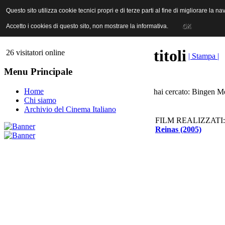
ANICA | Associazione Nazionale Industrie Cinematografiche Audiovi
Questo sito utilizza cookie tecnici propri e di terze parti al fine di migliorare la 
Questo sito utilizza cookie tecnici propri e di terze parti al fine di migliorare la 
Accetto i cookies di questo sito, non mostrare la informativa.
Accetto i cookies di questo sito, non mostrare la informativa.
OK
OK
titoli
26 visitatori online
| Stampa |
Menu Principale
Home
hai cercato: Bingen Me
Chi siamo
Archivio del Cinema Italiano
FILM REALIZZATI:
Reinas (2005)