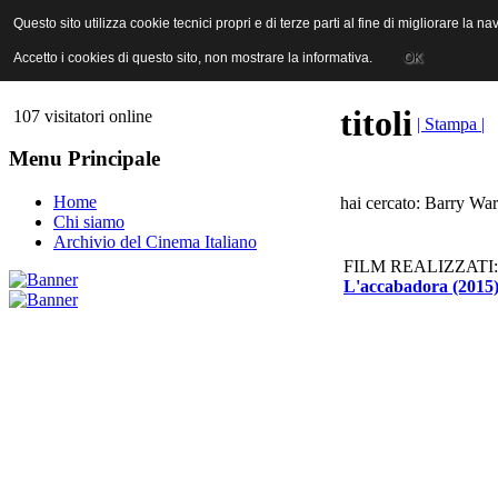
ANICA | Associazione Nazionale Industrie Cinematografiche Audiovi
Questo sito utilizza cookie tecnici propri e di terze parti al fine di migliorare la 
Questo sito utilizza cookie tecnici propri e di terze parti al fine di migliorare la 
Accetto i cookies di questo sito, non mostrare la informativa.
Accetto i cookies di questo sito, non mostrare la informativa.
OK
OK
titoli
107 visitatori online
| Stampa |
Menu Principale
Home
hai cercato: Barry War
Chi siamo
Archivio del Cinema Italiano
FILM REALIZZATI:
L'accabadora (2015