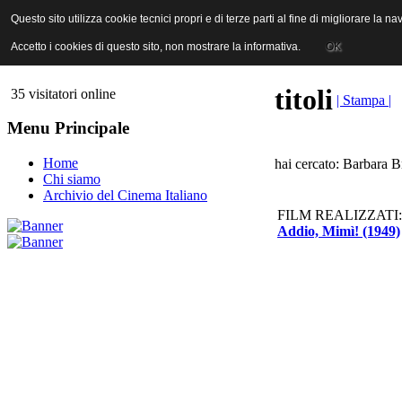
ANICA | Associazione Nazionale Industrie Cinematografiche Audiovi
Questo sito utilizza cookie tecnici propri e di terze parti al fine di migliorare la 
Questo sito utilizza cookie tecnici propri e di terze parti al fine di migliorare la 
Accetto i cookies di questo sito, non mostrare la informativa.
Accetto i cookies di questo sito, non mostrare la informativa.
OK
OK
titoli
35 visitatori online
| Stampa |
Menu Principale
Home
hai cercato: Barbara B
Chi siamo
Archivio del Cinema Italiano
FILM REALIZZATI:
Addio, Mimì! (1949)