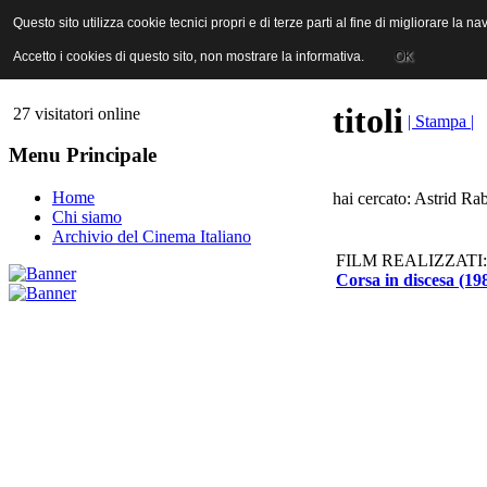
ANICA | Associazione Nazionale Industrie Cinematografiche Audiovi
Questo sito utilizza cookie tecnici propri e di terze parti al fine di migliorare la 
Questo sito utilizza cookie tecnici propri e di terze parti al fine di migliorare la 
Accetto i cookies di questo sito, non mostrare la informativa.
Accetto i cookies di questo sito, non mostrare la informativa.
OK
OK
titoli
27 visitatori online
| Stampa |
Menu Principale
Home
hai cercato: Astrid Rab
Chi siamo
Archivio del Cinema Italiano
FILM REALIZZATI:
Corsa in discesa (19