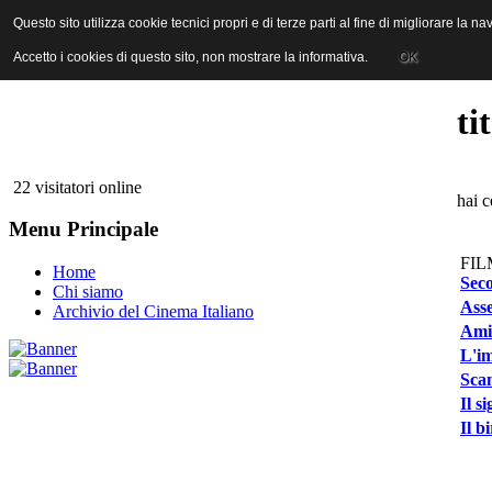
ANICA | Associazione Nazionale Industrie Cinematografiche Audiovi
Questo sito utilizza cookie tecnici propri e di terze parti al fine di migliorare la 
Questo sito utilizza cookie tecnici propri e di terze parti al fine di migliorare la 
Accetto i cookies di questo sito, non mostrare la informativa.
Accetto i cookies di questo sito, non mostrare la informativa.
OK
OK
ti
22 visitatori online
hai 
Menu Principale
FIL
Home
Sec
Chi siamo
Asse
Archivio del Cinema Italiano
Amia
L'im
Sca
Il s
Il b