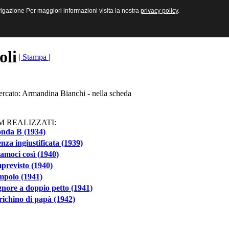
sive e Multimediali
navigazione Per maggiori informazioni visita la nostra
navigazione Per maggiori informazioni visita la nostra
privacy policy
privacy policy
.
.
toli
| Stampa |
cercato: Armandina Bianchi - nella scheda
M REALIZZATI:
onda B (1934)
nza ingiustificata (1939)
moci così (1940)
previsto (1940)
mpolo (1941)
ignore a doppio petto (1941)
irichino di papà (1942)