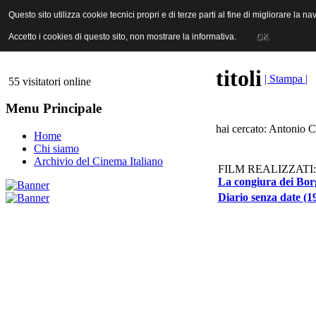
ANICA | Associazione Nazionale Industrie Cinematografiche Audiovi
Questo sito utilizza cookie tecnici propri e di terze parti al fine di migliorare la 
Questo sito utilizza cookie tecnici propri e di terze parti al fine di migliorare la 
Accetto i cookies di questo sito, non mostrare la informativa.
Accetto i cookies di questo sito, non mostrare la informativa.
OK
OK
titoli
| Stampa |
55 visitatori online
Menu Principale
hai cercato: Antonio C
Home
Chi siamo
Archivio del Cinema Italiano
FILM REALIZZATI:
La congiura dei Bor
Diario senza date (1