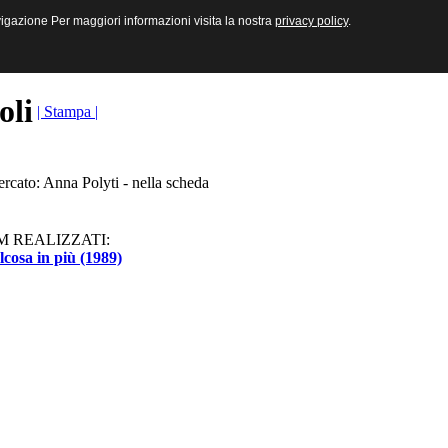
sive e Multimediali
navigazione Per maggiori informazioni visita la nostra
navigazione Per maggiori informazioni visita la nostra
privacy policy
privacy policy
.
.
toli
| Stampa |
ercato: Anna Polyti - nella scheda
M REALIZZATI:
cosa in più (1989)