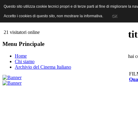
ANICA | Associazione Nazionale Industrie Cinematografiche Audiovi
Questo sito utilizza cookie tecnici propri e di terze parti al fine di migliorare la 
Questo sito utilizza cookie tecnici propri e di terze parti al fine di migliorare la 
Accetto i cookies di questo sito, non mostrare la informativa.
Accetto i cookies di questo sito, non mostrare la informativa.
OK
OK
ti
21 visitatori online
Menu Principale
Home
hai c
Chi siamo
Archivio del Cinema Italiano
FIL
Qual