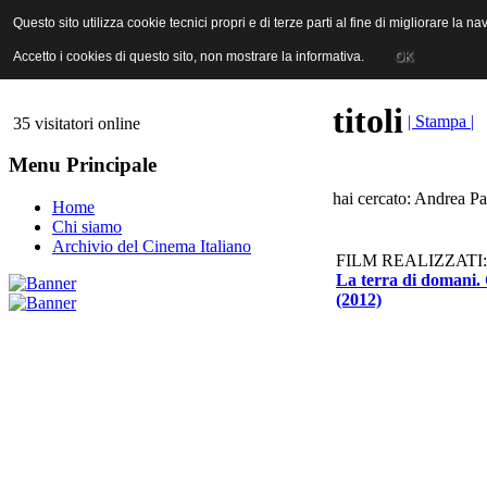
ANICA | Associazione Nazionale Industrie Cinematografiche Audiovi
Questo sito utilizza cookie tecnici propri e di terze parti al fine di migliorare la 
Questo sito utilizza cookie tecnici propri e di terze parti al fine di migliorare la 
Accetto i cookies di questo sito, non mostrare la informativa.
Accetto i cookies di questo sito, non mostrare la informativa.
OK
OK
titoli
| Stampa |
35 visitatori online
Menu Principale
hai cercato: Andrea Pa
Home
Chi siamo
Archivio del Cinema Italiano
FILM REALIZZATI:
La terra di domani. 
(2012)